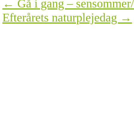
Post
←
Gå i gang – sensommer/
navigation
Efterårets naturplejedag
→