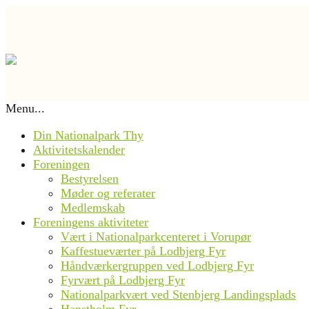
Menu...
Din Nationalpark Thy
Aktivitetskalender
Foreningen
Bestyrelsen
Møder og referater
Medlemskab
Foreningens aktiviteter
Vært i Nationalparkcenteret i Vorupør
Kaffestueværter på Lodbjerg Fyr
Håndværkergruppen ved Lodbjerg Fyr
Fyrvært på Lodbjerg Fyr
Nationalparkvært ved Stenbjerg Landingsplads