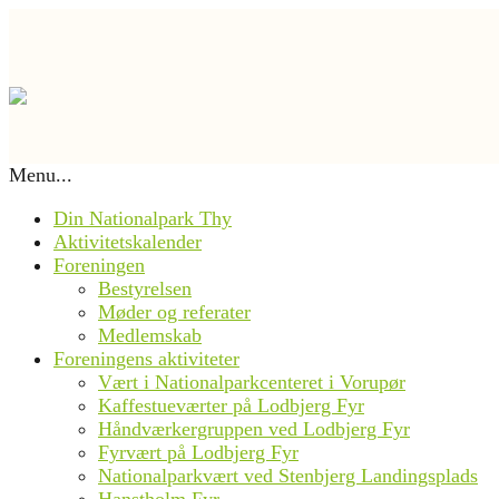
Menu...
Din Nationalpark Thy
Aktivitetskalender
Foreningen
Bestyrelsen
Møder og referater
Medlemskab
Foreningens aktiviteter
Vært i Nationalparkcenteret i Vorupør
Kaffestueværter på Lodbjerg Fyr
Håndværkergruppen ved Lodbjerg Fyr
Fyrvært på Lodbjerg Fyr
Nationalparkvært ved Stenbjerg Landingsplads