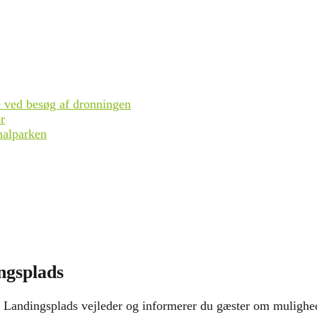
se ved besøg af dronningen
r
nalparken
ngsplads
Landingsplads vejleder og informerer du gæster om muligheder