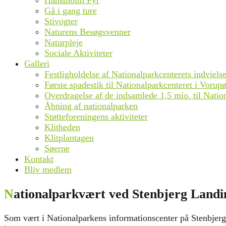
Hanstholm Fyr
Gå i gang ture
Stivogter
Naturens Besøgsvenner
Naturpleje
Sociale Aktiviteter
Galleri
Festligholdelse af Nationalparkcenterets indviel
Første spadestik til Nationalparkcenteret i Vorupø
Overdragelse af de indsamlede 1,5 mio. til Natio
Åbning af nationalparken
Støtteforeningens aktiviteter
Klitheden
Klitplantagen
Søerne
Kontakt
Bliv medlem
Nationalparkvært ved Stenbjerg Landi
Som vært i Nationalparkens informationscenter på Stenbjerg 