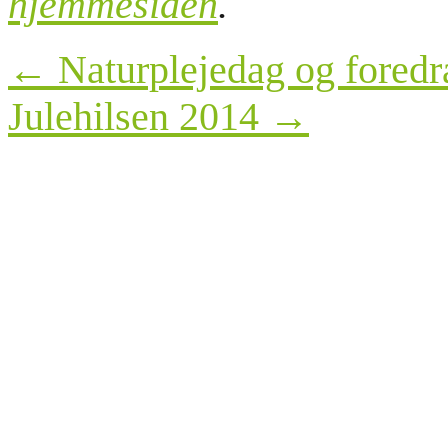
hjemmesiden
.
Post
←
Naturplejedag og foredr
navigation
Julehilsen 2014
→