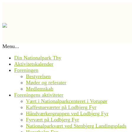
Menu...
Din Nationalpark Thy
Aktivitetskalender
Foreningen
Bestyrelsen
Møder og referater
Medlemskab
Foreningens aktiviteter
Vært i Nationalparkcenteret i Vorupør
Kaffestueværter på Lodbjerg Fyr
Håndværkergruppen ved Lodbjerg Fyr
Fyrvært på Lodbjerg Fyr
Nationalparkvært ved Stenbjerg Landingsplads