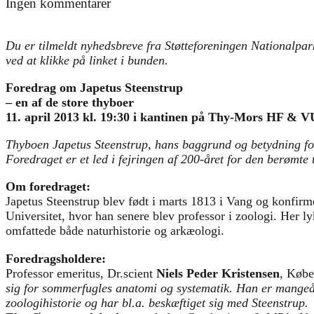
Ingen kommentarer
Du er tilmeldt nyhedsbreve fra Støtteforeningen Nationalpark
ved at klikke på linket i bunden.
Foredrag om Japetus Steenstrup
– en af de store thyboer
11. april 2013 kl. 19:30 i kantinen på Thy-Mors HF & 
Thyboen Japetus Steenstrup, hans baggrund og betydning for 
Foredraget er et led i fejringen af 200-året for den berømte
Om foredraget:
Japetus Steenstrup blev født i marts 1813 i Vang og konfirm
Universitet, hvor han senere blev professor i zoologi. Her l
omfattede både naturhistorie og arkæologi.
Foredragsholdere:
Professor emeritus, Dr.scient
Niels Peder Kristensen
, Købe
sig for sommerfugles anatomi og systematik. Han er mangeå
zoologihistorie og har bl.a. beskæftiget sig med Steenstrup.