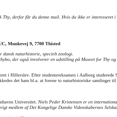
 Thy, derfor får du denne mail. Hvis du ikke er interesseret 
VUC, Munkevej 9, 7700 Thisted
dansk naturhistorie, specielt zoologi.
 thybo, der også involverer en udstilling på Museet for Thy o
eret i Hillerslev. Efter studentereksamen i Aalborg studerede
ykkedes det ham bl.a. at forene to naturhistoriske samlinger 
nhavns Universitet.
Niels Peder Kristensen er en international
rigt medlem af Det Kongelige Danske Videnskabernes Selskab.