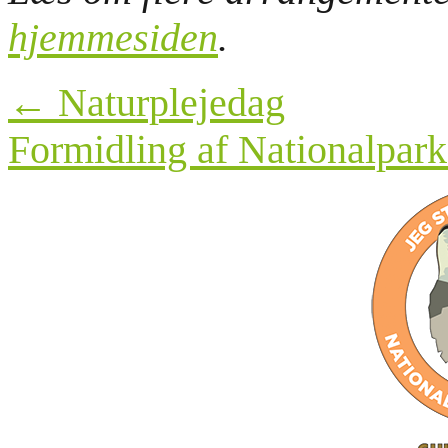
hjemmesiden
.
Post
←
Naturplejedag
navigation
Formidling af Nationalpar